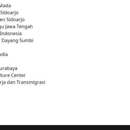
 Mada
 Sidoarjo
en Sidoarjo
u Jawa Tengah
 Indonesia
al Dayang Sumbi
odia
Surabaya
lture Center
erja dan Transmigrasi