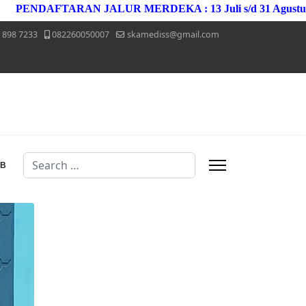
FTARAN JALUR MERDEKA : 13 Juli s/d 31 Agustus 2026
P
 898 7233
082260050007
skamediss@gmail.com
Search
MB
Type 2 or more characters for results.