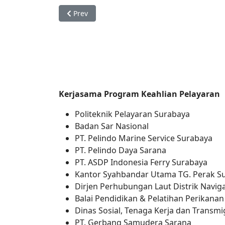
Previous article: Experiental Learning: Belaj
Prev
Kerjasama Program Keahlian Pelayaran
Politeknik Pelayaran Surabaya
Badan Sar Nasional
PT. Pelindo Marine Service Surabaya
PT. Pelindo Daya Sarana
PT. ASDP Indonesia Ferry Surabaya
Kantor Syahbandar Utama TG. Perak S
Dirjen Perhubungan Laut Distrik Navigas
Balai Pendidikan & Pelatihan Perikana
Dinas Sosial, Tenaga Kerja dan Transmi
PT. Gerbang Samudera Sarana