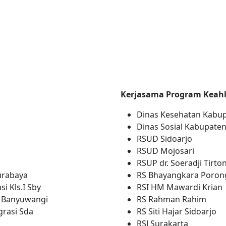
ar dari Alam, Tumbuh dalam Pengalaman
Kerjasama Program Keahl
Dinas Kesehatan Kabup
Dinas Sosial Kabupaten
RSUD Sidoarjo
RSUD Mojosari
RSUP dr. Soeradji Tirto
urabaya
RS Bhayangkara Poron
i Kls.I Sby
RSI HM Mawardi Krian
n Banyuwangi
RS Rahman Rahim
grasi Sda
RS Siti Hajar Sidoarjo
RSJ Surakarta