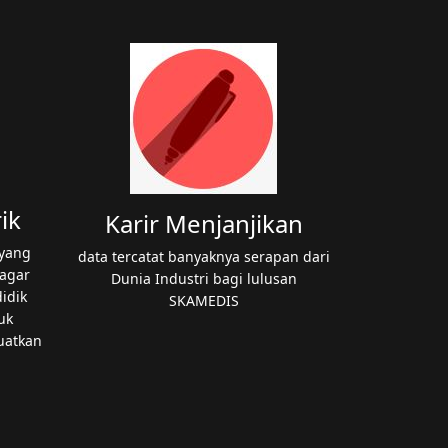
ik
Karir Menjanjikan
 yang
data tercatat banyaknya serapan dari
agar
Dunia Industri bagi lulusan
idik
SKAMEDIS
uk
uatkan