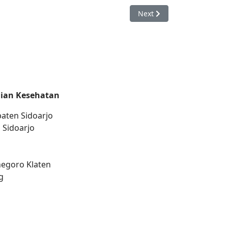
Next article: Optimalisasi
Next
ian Kesehatan
aten Sidoarjo
 Sidoarjo
negoro Klaten
g