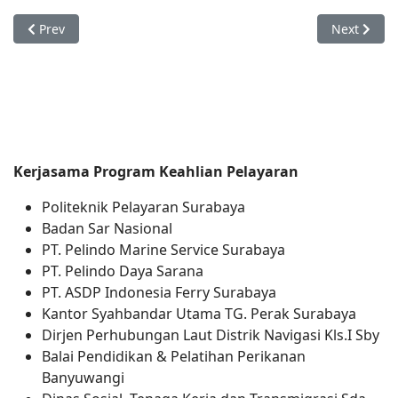
Previous article: History
Next articl
Prev
Next
Kerjasama Program Keahlian Pelayaran
Politeknik Pelayaran Surabaya
Badan Sar Nasional
PT. Pelindo Marine Service Surabaya
PT. Pelindo Daya Sarana
PT. ASDP Indonesia Ferry Surabaya
Kantor Syahbandar Utama TG. Perak Surabaya
Dirjen Perhubungan Laut Distrik Navigasi Kls.I Sby
Balai Pendidikan & Pelatihan Perikanan
Banyuwangi