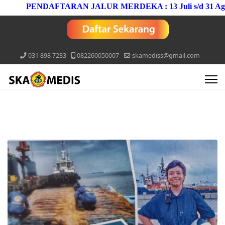
PENDAFTARAN JALUR MERDEKA : 13 Juli s/d 31 Agustu
031 898 7233
082260050007
skamediss@gmail.com