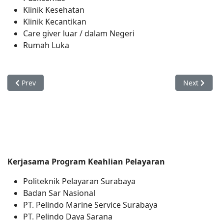
Klinik Kesehatan
Klinik Kecantikan
Care giver luar / dalam Negeri
Rumah Luka
Previous article: Analis Kesehatan
Next articl
Prev
Next
Kerjasama Program Keahlian Pelayaran
Politeknik Pelayaran Surabaya
Badan Sar Nasional
PT. Pelindo Marine Service Surabaya
PT. Pelindo Daya Sarana