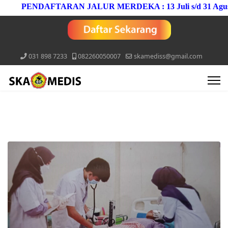
PENDAFTARAN JALUR MERDEKA : 13 Juli s/d 31 Agustus
031 898 7233
082260050007
skamediss@gmail.com