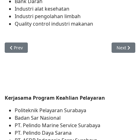
Bank Darah
Industri alat kesehatan
Industri pengolahan limbah
Quality control industri makanan
Previous article: Nautika Kapal Niaga
Next articl
Prev
Next
Kerjasama Program Keahlian Pelayaran
Politeknik Pelayaran Surabaya
Badan Sar Nasional
PT. Pelindo Marine Service Surabaya
PT. Pelindo Daya Sarana