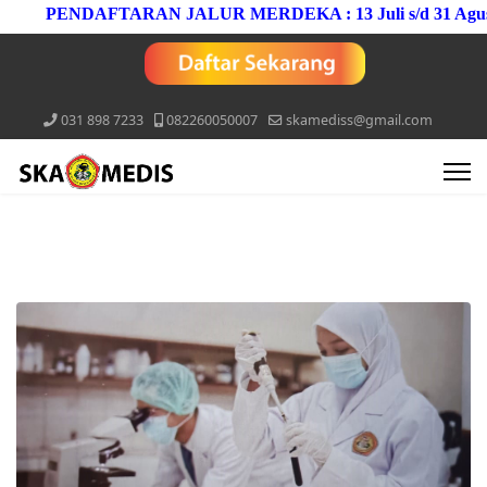
PENDAFTARAN JALUR MERDEKA : 13 Juli s/d 31 Agustus
031 898 7233
082260050007
skamediss@gmail.com