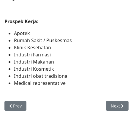
Prospek Kerja:
Apotek
Rumah Sakit / Puskesmas
Klinik Kesehatan
Industri Farmasi
Industri Makanan
Industri Kosmetik
Industri obat tradisional
Medical representative
Previous article: Asisten Keperawatan
Next article
Prev
Next