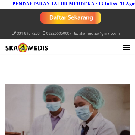
PENDAFTARAN JALUR MERDEKA : 13 Juli s/d 31 Agustus 
031 898 7233
082260050007
skamediss@gmail.com